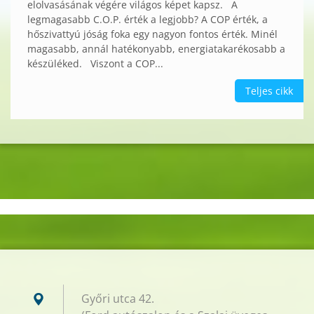
elolvasásának végére világos képet kapsz. A
legmagasabb C.O.P. érték a legjobb? A COP érték, a
hőszivattyú jóság foka egy nagyon fontos érték. Minél
magasabb, annál hatékonyabb, energiatakarékosabb a
készüléked. Viszont a COP...
Teljes cikk
Győri utca 42.