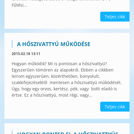
Fűtési...
Teljes cikk
A HŐSZIVATTYÚ MŰKÖDÉSE
2015.02.18 13:11
Hogyan működik? Mi is pontosan a hőszivattyú?
Egyszerűen tömören az alapokról. Ebben a cikkben
leírom egyszerűen, közérthetően, bonyolult,
szakkifejezésektől mentesen a hőszivattyú működését.
Úgy, hogy egy orvos, kertész, pék, vagy bolti eladó is
értse. Ez a hőszivattyú, most régi, vagy...
Teljes cikk