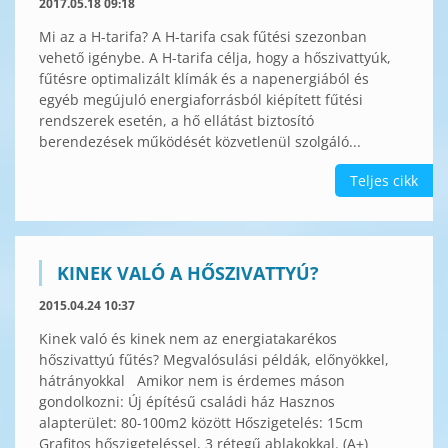
2017.05.18 09:18
Mi az a H-tarifa? A H-tarifa csak fűtési szezonban
vehető igénybe. A H-tarifa célja, hogy a hőszivattyúk,
fűtésre optimalizált klímák és a napenergiából és
egyéb megújuló energiaforrásból kiépített fűtési
rendszerek esetén, a hő ellátást biztosító
berendezések működését közvetlenül szolgáló...
Teljes cikk
KINEK VALÓ A HŐSZIVATTYÚ?
2015.04.24 10:37
Kinek való és kinek nem az energiatakarékos
hőszivattyú fűtés? Megvalósulási példák, előnyökkel,
hátrányokkal Amikor nem is érdemes máson
gondolkozni: Új építésű családi ház Hasznos
alapterület: 80-100m2 között Hőszigetelés: 15cm
Grafitos hőszigeteléssel, 3 rétegű ablakokkal. (A+)