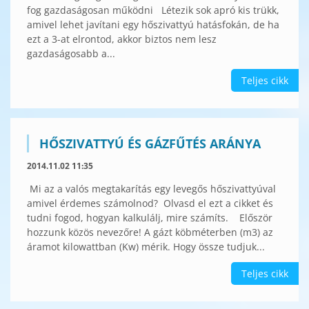
fog gazdaságosan működni Létezik sok apró kis trükk,
amivel lehet javítani egy hőszivattyú hatásfokán, de ha
ezt a 3-at elrontod, akkor biztos nem lesz
gazdaságosabb a...
Teljes cikk
HŐSZIVATTYÚ ÉS GÁZFŰTÉS ARÁNYA
2014.11.02 11:35
Mi az a valós megtakarítás egy levegős hőszivattyúval
amivel érdemes számolnod? Olvasd el ezt a cikket és
tudni fogod, hogyan kalkulálj, mire számíts. Először
hozzunk közös nevezőre! A gázt köbméterben (m3) az
áramot kilowattban (Kw) mérik. Hogy össze tudjuk...
Teljes cikk