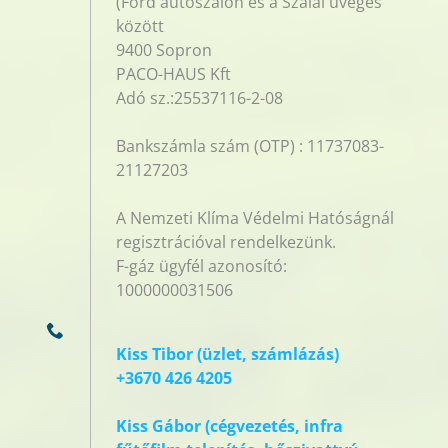
(Ford autószalon és a Szalai üveges
között
9400 Sopron
PACO-HAUS Kft
Adó sz.:25537116-2-08
Bankszámla szám (OTP) : 11737083-
21127203
A Nemzeti Klíma Védelmi Hatóságnál
regisztrációval rendelkezünk.
F-gáz ügyfél azonosító:
1000000031506
Kiss Tibor (üzlet, számlázás)
+3670 426 4205
Kiss Gábor (cégvezetés, infra