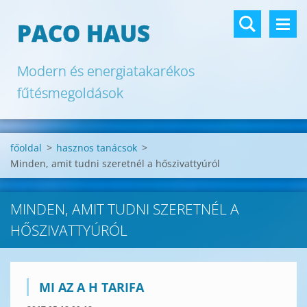
PACO HAUS
Modern és energiatakarékos
fűtésmegoldások
főoldal
>
hasznos tanácsok
>
Minden, amit tudni szeretnél a hőszivattyúról
MINDEN, AMIT TUDNI SZERETNÉL A
HŐSZIVATTYÚRÓL
MI AZ A H TARIFA