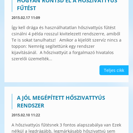
HOGYAN RONTSD EL A HŐSZIVATTYÚS
FŰTÉST
2015.02.17 11:09
Így kell drága és használhatatlan hőszivattyús fűtést
csinálni 4 példa rosszul kivitelezett rendszerre, amiből
Te is sokat tanulhatsz! Amikor a kijelölt szervíz nincs a
toppon: Nemrég segítettünk egy rendszer
kijavításánál. A hőszivattyút a forgalmazó hivatalos
szerelői üzemelték...
Teljes cikk
A JÓL MEGÉPÍTETT HŐSZIVATTYÚS
RENDSZER
2015.02.10 11:22
A hőszivattyús fűtésnek 3 fontos alapszabálya van Ezek
nélkül a legdrágább, legmárkásabb hőszivattyú sem