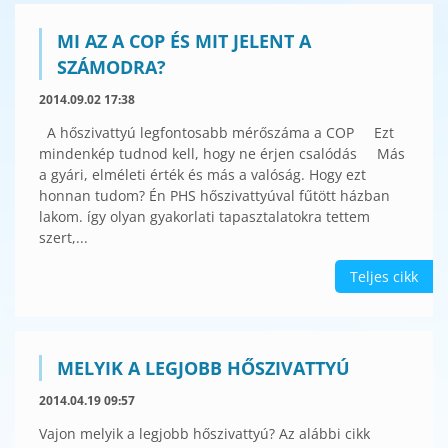
MI AZ A COP ÉS MIT JELENT A
SZÁMODRA?
2014.09.02 17:38
A hőszivattyú legfontosabb mérőszáma a COP Ezt
mindenkép tudnod kell, hogy ne érjen csalódás Más
a gyári, elméleti érték és más a valóság. Hogy ezt
honnan tudom? Én PHS hőszivattyúval fűtött házban
lakom. így olyan gyakorlati tapasztalatokra tettem
szert,...
Teljes cikk
MELYIK A LEGJOBB HŐSZIVATTYÚ
2014.04.19 09:57
Vajon melyik a legjobb hőszivattyú? Az alábbi cikk