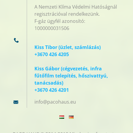
A Nemzeti Klíma Védelmi Hatóságnál
regisztrációval rendelkezünk.
F-gáz ügyfél azonosító:
1000000031506
Kiss Tibor (üzlet, számlázás)
+3670 426 4205
Kiss Gábor (cégvezetés, infra
fűtőfilm telepítés, hőszivattyú,
tanácsadás)
+3670 426 4201
info@pac
ohaus.eu