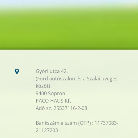
Győri utca 42.
(Ford autószalon és a Szalai üveges
között
9400 Sopron
PACO-HAUS Kft
Adó sz.:25537116-2-08
Bankszámla szám (OTP) : 11737083-
21127203