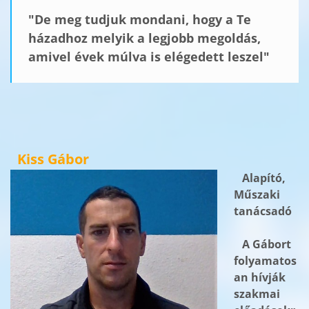
"De meg tudjuk mondani, hogy a Te
házadhoz melyik a legjobb megoldás,
amivel évek múlva is elégedett leszel"
Kiss Gábor
Alapító,
Műszaki
tanácsadó
A Gábort
folyamatos
an hívják
szakmai