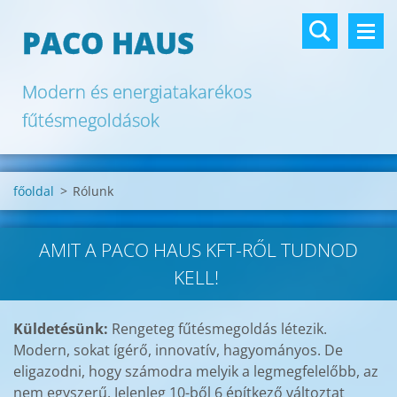
PACO HAUS
Modern és energiatakarékos
fűtésmegoldások
főoldal
>
Rólunk
AMIT A PACO HAUS KFT-RŐL TUDNOD
KELL!
Küldetésünk:
Rengeteg fűtésmegoldás létezik.
Modern, sokat ígérő, innovatív, hagyományos. De
eligazodni, hogy számodra melyik a legmegfelelőbb, az
nem egyszerű. Jelenleg 10-ből 6 építkező változtat