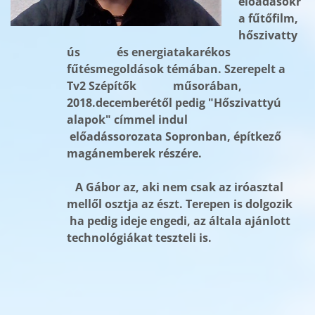
előadásokr
a fűtőfilm,
hőszivatty
ús és energiatakarékos
fűtésmegoldások témában. Szerepelt a
Tv2 Szépítők műsorában,
2018.decemberétől pedig "Hőszivattyú
alapok" címmel indul
előadássorozata Sopronban, építkező
magánemberek részére.
A Gábor az, aki nem csak az iróasztal
mellől osztja az észt. Terepen is dolgozik
ha pedig ideje engedi, az általa ajánlott
technológiákat teszteli is.