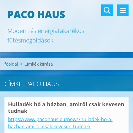
PACO HAUS
Modern és energiatakarékos
fűtésmegoldások
főoldal
>
Címkék kiírása
CÍMKE: PACO HAUS
Hulladék hő a házban, amiről csak kevesen
tudnak
https://www.pacohaus.eu/news/hulladek-ho-a-
hazban-amirol-csak-kevesen-tudnak/