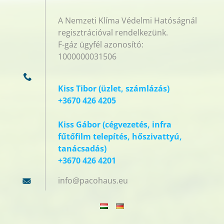
A Nemzeti Klíma Védelmi Hatóságnál
regisztrációval rendelkezünk.
F-gáz ügyfél azonosító:
1000000031506
Kiss Tibor (üzlet, számlázás)
+3670 426 4205
Kiss Gábor (cégvezetés, infra
fűtőfilm telepítés, hőszivattyú,
tanácsadás)
+3670 426 4201
info@pac
ohaus.eu