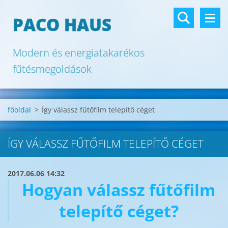
PACO HAUS
Modern és energiatakarékos
fűtésmegoldások
főoldal
>
Így válassz fűtőfilm telepítő céget
ÍGY VÁLASSZ FŰTŐFILM TELEPÍTŐ CÉGET
2017.06.06 14:32
Hogyan válassz fűtőfilm
telepítő céget?