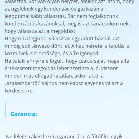
választás. Sőt van olyan helyzet, amikor azt látom, hogy
az ügyfélnek egy kondenzációs gázkazán a
legoptimálisabb választás. Bár nem foglalkozunk
kondenzációs kazánokkal, még is azt tanácsolom neki,
hogy válassza azt a megoldást.
Hogy mi a legjobb, választás egy adott háznál, azt
mindig sok tényező dönti el. A ház mérete, a tájolás, a
közművek elérhetősége, és a Te igényed.
Ha valaki annyira elfogult, hogy csak a saját maga által
értékesített megoldás lehet szerinte a jó, viszont
minden más elfogadhatatlan, akkor attól a
„szakembertől” sajnos nem kapsz egyenes válazt a
kérdéseidre.
Garancia:
Ne felejts rákérdezni a garanciára. A fűtőfilm egyik