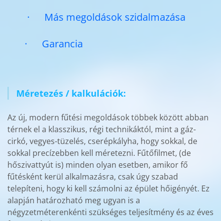
· Más megoldások szidalmazása
· Garancia
Méretezés / kalkulációk:
Az új, modern fűtési megoldások többek között abban
térnek el a klasszikus, régi technikáktól, mint a gáz-
cirkó, vegyes-tüzelés, cserépkályha, hogy sokkal, de
sokkal precízebben kell méretezni. Fűtőfilmet, (de
hőszivattyút is) minden olyan esetben, amikor fő
fűtésként kerül alkalmazásra, csak úgy szabad
telepíteni, hogy ki kell számolni az épület hőigényét. Ez
alapján határozható meg ugyan is a
négyzetméterenkénti szükséges teljesítmény és az éves