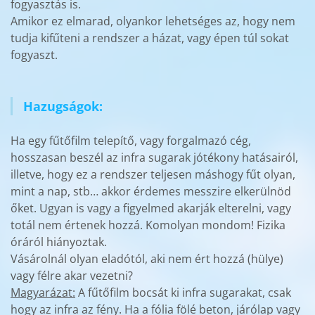
fogyasztás is.
Amikor ez elmarad, olyankor lehetséges az, hogy nem
tudja kifűteni a rendszer a házat, vagy épen túl sokat
fogyaszt.
Hazugságok:
Ha egy fűtőfilm telepítő, vagy forgalmazó cég,
hosszasan beszél az infra sugarak jótékony hatásairól,
illetve, hogy ez a rendszer teljesen máshogy fűt olyan,
mint a nap, stb… akkor érdemes messzire elkerülnöd
őket. Ugyan is vagy a figyelmed akarják elterelni, vagy
totál nem értenek hozzá. Komolyan mondom! Fizika
óráról hiányoztak.
Vásárolnál olyan eladótól, aki nem ért hozzá (hülye)
vagy félre akar vezetni?
Magyarázat:
A fűtőfilm bocsát ki infra sugarakat, csak
hogy az infra az fény. Ha a fólia fölé beton, járólap vagy