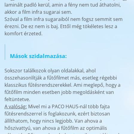
laminált padló kerül, amin a fény nem tud áthatolni,
akkor a film infra sugarai sem.
Szóval a film infra sugaraiból nem fogsz semmit sem
érezni. De ez nem is baj. Ettől még tökéletes lesz a
komfort érzeted.
Mások szidalmazása:
Sokszor találkozok olyan oldalakkal, ahol
összehasonlítják a fűtőfilmet más, esetleg régebbi
klasszikus fűtésrendszerekkel. Ami meglepő, hogy a
fűtőfilm minden esetben jobb megoldásként van
feltüntetve.
A valóság:
Mivel mi a PACO HAUS-nál több fajta
fűtésrendszerrel is foglakozunk, ezért biztosan
állíthatom, hogy nincs legjobb. Van ahova a
hőszivattyú, van ahova a fűtőfilm az optimális