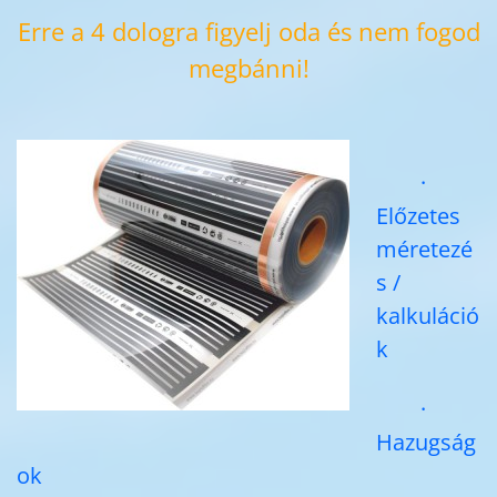
Erre a 4 dologra figyelj oda és nem fogod
megbánni!
·
Előzetes
méretezé
s /
kalkuláció
k
·
Hazugság
ok