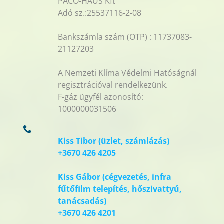
PACO-HAUS Kft
Adó sz.:25537116-2-08
Bankszámla szám (OTP) : 11737083-
21127203
A Nemzeti Klíma Védelmi Hatóságnál
regisztrációval rendelkezünk.
F-gáz ügyfél azonosító:
1000000031506
Kiss Tibor (üzlet, számlázás)
+3670 426 4205
Kiss Gábor (cégvezetés, infra
fűtőfilm telepítés, hőszivattyú,
tanácsadás)
+3670 426 4201