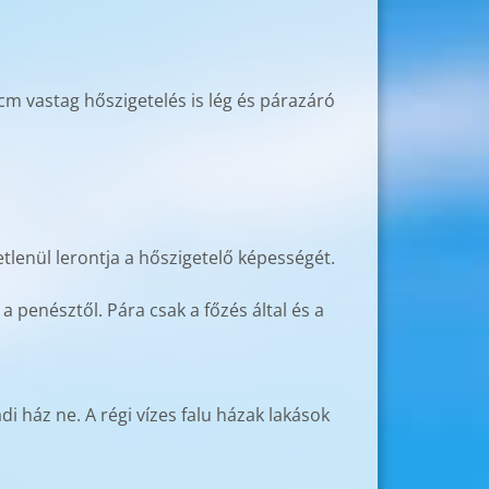
20cm vastag hőszigetelés is lég és párazáró
etlenül lerontja a hőszigetelő képességét.
 a penésztől. Pára csak a főzés által és a
di ház ne. A régi vízes falu házak lakások