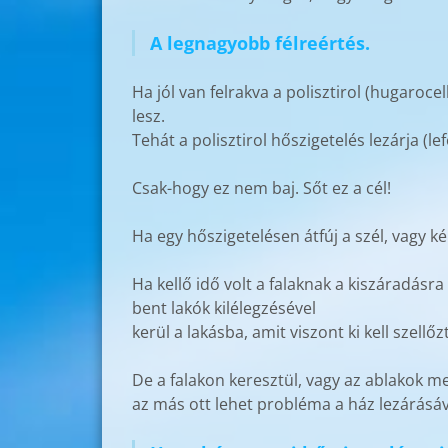
A legnagyobb félreértés.
Ha jól van felrakva a polisztirol (hugaroce
lesz.
Tehát a polisztirol hőszigetelés lezárja (l
Csak-hogy ez nem baj. Sőt ez a cél!
Ha egy hőszigetelésen átfúj a szél, vagy k
Ha kellő idő volt a falaknak a kiszáradásra
bent lakók kilélegzésével
kerül a lakásba, amit viszont ki kell szellő
De a falakon keresztül, vagy az ablakok mel
az más ott lehet probléma a ház lezárásáv