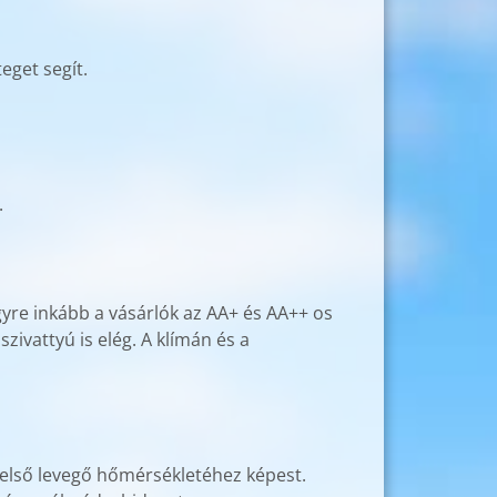
eget segít.
.
gyre inkább a vásárlók az AA+ és AA++ os
zivattyú is elég. A klímán és a
a belső levegő hőmérsékletéhez képest.