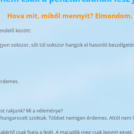
Hova mit, miből mennyit? Elmondom.
endelő között:
yon sokszor, sőt túl sokszor hangzik el hasonló beszélgeté
érdemes.
rakjunk? Mi a véleménye?
hungarocelt szoktak. Többet nemigen érdemes. Attól nem lesz
akértő csak fogja a fejét. A maradék meg csak legyint egyet.