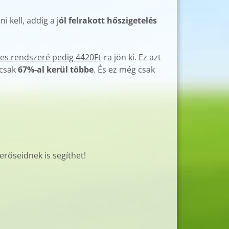
 kell, addig a j
ól felrakott hőszigetelés
es rendszeré pedig 4420Ft
-ra jön ki. Ez azt
 csak
67%-al kerül többe
. És ez még csak
rőseidnek is segíthet!