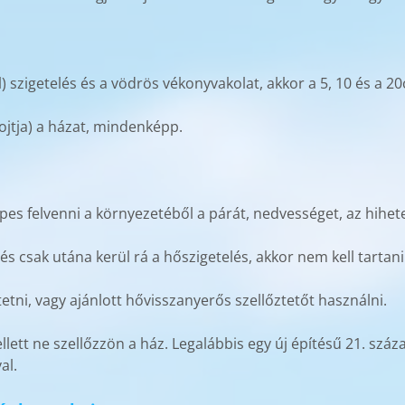
ll) szigetelés és a vödrös vékonyvakolat, akkor a 5, 10 és a 
efojtja) a házat, mindenképp.
épes felvenni a környezetéből a párát, nedvességet, az hihet
 és csak utána kerül rá a hőszigetelés, akkor nem kell tartani
ztetni, vagy ajánlott hővisszanyerős szellőztetőt használni.
lett ne szellőzzön a ház. Legalábbis egy új építésű 21. száza
al.