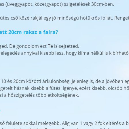
álas (üveggyapot, kőzetgyapot) szigetelések 30cm-ben.
űtés cső közé rakjál egy jó minőségű hőtükrös fóliát. Renget
tt 20cm raksz a falra?
ged. De gondolom ezt Te is sejtetted.
elegedés annyival kisebb lesz, hogy klíma nélkül is kibírható
0 és 20cm közötti árkülönbség. Jelenleg is, de a jövőben e
etelt háznak kisebb a fűtési igénye, ezért kisebb, olcsób hős
zi a hőszigetelés többletköltségének.
.
lső felülete sokkal melegebb. Alig van 1 vagy 2 fok eltérés 