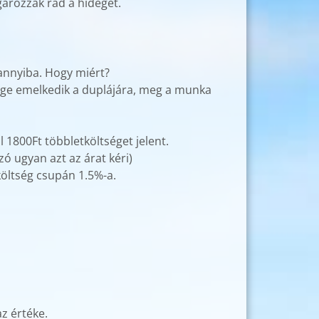
gározzák rád a hideget.
annyiba. Hogy miért?
tsége emelkedik a duplájára, meg a munka
 1800Ft többletköltséget jelent.
ó ugyan azt az árat kéri)
költség csupán 1.5%-a.
z értéke.