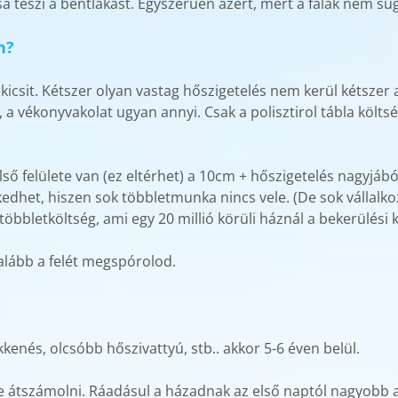
á teszi a bentlakást. Egyszerűen azért, mert a falak nem su
n?
csit. Kétszer olyan vastag hőszigetelés nem kerül kétszer 
, a vékonyvakolat ugyan annyi. Csak a polisztirol tábla köl
 felülete van (ez eltérhet) a 10cm + hőszigetelés nagyjából
het, hiszen sok többletmunka nincs vele. (De sok vállalkoz
öbbletköltség, ami egy 20 millió körüli háznál a bekerülési 
alább a felét megspórolod.
kenés, olcsóbb hőszivattyú, stb.. akkor 5-6 éven belül.
 átszámolni. Ráadásul a házadnak az első naptól nagyobb a