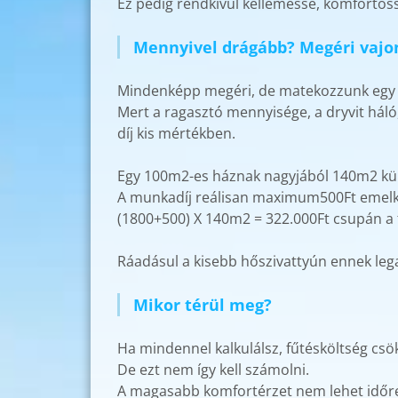
Ez pedig rendkívül kellemessé, komfortoss
Mennyivel drágább? Megéri vajo
Mindenképp megéri, de matekozzunk egy ki
Mert a ragasztó mennyisége, a dryvit háló
díj kis mértékben.
Egy 100m2-es háznak nagyjából 140m2 külső
A munkadíj reálisan maximum500Ft emelked
(1800+500) X 140m2 = 322.000Ft csupán a t
Ráadásul a kisebb hőszivattyún ennek leg
Mikor térül meg?
Ha mindennel kalkulálsz, fűtésköltség csök
De ezt nem így kell számolni.
A magasabb komfortérzet nem lehet időre