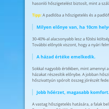
hasonló hőszigetelést biztosít, mint a sz
Tipp:
A padlóba a hőszigetelés és a padlóf
Milyen előnye van, ha 10cm helye
30-40%-al alacsonyabb lesz a fűtési költsé
További előnyök viszont, hogy a nyári felm
A házad értéke emelkedik.
Sokkal nagyobb értékben, mint amennyi a 1
házakat részesítik előnybe. A jobban hőszig
hőszivattyún spórolt összeg jórészét fede
Jobb hőérzet, magasabb komfort
A vastag hőszigetelés hatására, a falak be