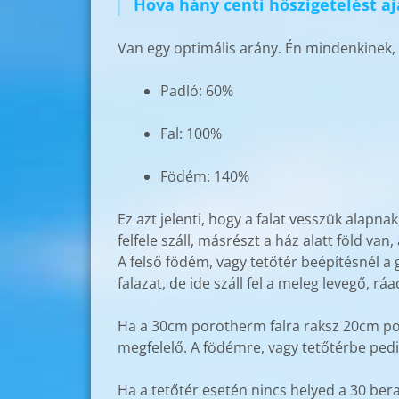
Hova hány centi hőszigetelést aj
Van egy optimális arány. Én mindenkinek, 
Padló: 60%
Fal: 100%
Födém: 140%
Ez azt jelenti, hogy a falat vesszük alapn
felfele száll, másrészt a ház alatt föld van
A felső födém, vagy tetőtér beépítésnél a 
falazat, de ide száll fel a meleg levegő, rá
Ha a 30cm porotherm falra raksz 20cm poli
megfelelő. A födémre, vagy tetőtérbe ped
Ha a tetőtér esetén nincs helyed a 30 be