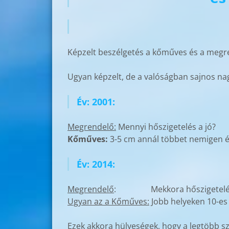
Képzelt beszélgetés a kőműves és a megr
Ugyan képzelt, de a valóságban sajnos nag
Év: 2001:
Megrendelő:
Mennyi hőszigetelés a jó?
Kőműves:
3-5 cm annál többet nemigen 
Év: 2014:
Megrendelő
: Mekkora hőszigetelést 
Ugyan az a Kőműves:
Jobb helyeken 10-es 
Ezek akkora hülyeségek, hogy a legtöbb sz