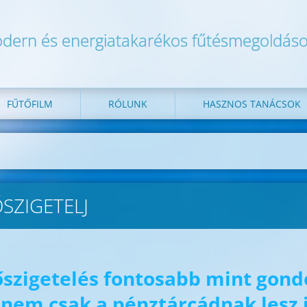
dern és energiatakarékos fűtésmegoldás
FŰTŐFILM
RÓLUNK
HASZNOS TANÁCSOK
SZIGETELJ
őszigetelés fontosabb mint gond
 nem csak a pénztárcádnak lesz 