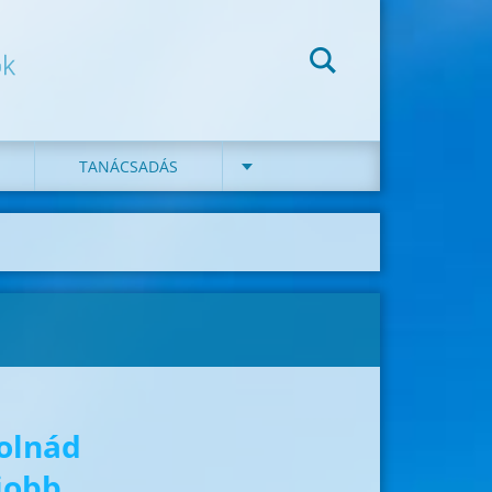
ok
TANÁCSADÁS
olnád
jobb