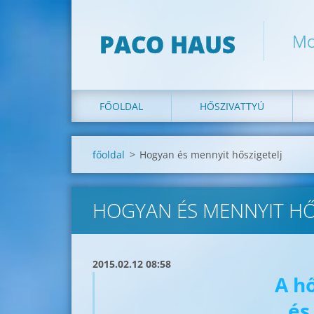
PACO HAUS
Mo
FŐOLDAL
HŐSZIVATTYÚ
főoldal
>
Hogyan és mennyit hőszigetelj
HOGYAN ÉS MENNYIT HŐ
2015.02.12 08:58
A h
és