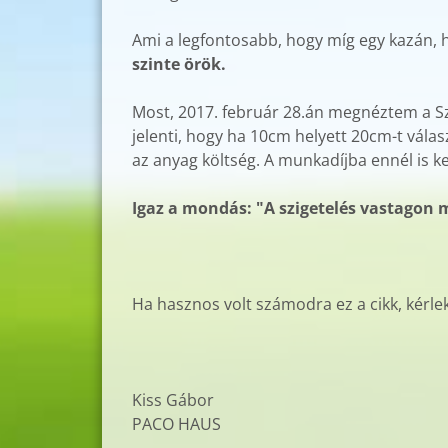
Ami a legfontosabb, hogy míg egy kazán, hő
szinte örök.
Most, 2017. február 28.án megnéztem a Sz
jelenti, hogy ha 10cm helyett 20cm-t válas
az anyag költség. A munkadíjba ennél is k
Igaz a mondás: "A szigetelés vastagon 
Ha hasznos volt számodra ez a cikk, kérl
Kiss Gábor
PACO HAUS