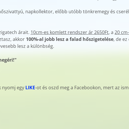
szivattyú, napkollektor, előbb utóbb tönkremegy és cserélni
igatech árait.
10cm-es komlett rendszer ár 2650Ft
, a
20 cm-
ztasz, akkor
100%-al jobb lesz a falad hőszigetelése
, de ez
evesebb lesz a különbség.
megéri!"
ek nyomj egy
LIKE
-ot és oszd meg a Facebookon, mert az isme