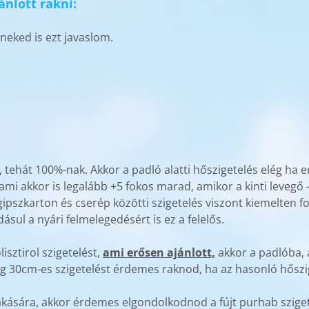
ánlott rakni:
neked is ezt javaslom.
ak, tehát 100%-nak. Akkor a padló alatti hőszigetelés elég ha
, ami akkor is legalább +5 fokos marad, amikor a kinti levegő 
gipszkarton és cserép közötti szigetelés viszont kiemelten f
adásul a nyári felmelegedésért is ez a felelős.
sztirol szigetelést,
ami erősen ajánlott,
akkor a padlóba, 
ig 30cm-es szigetelést érdemes raknod, ha az hasonló hőszi
rakására, akkor érdemes elgondolkodnod a fújt purhab szig