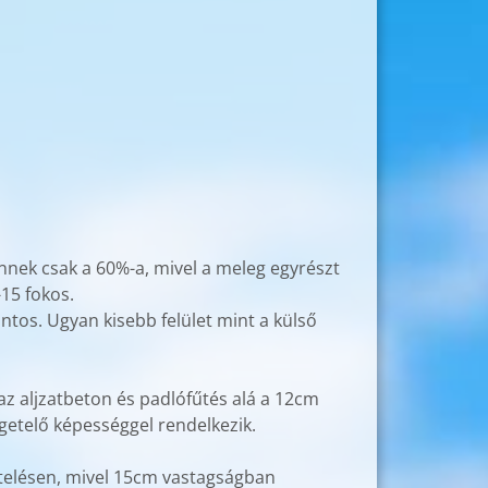
 ennek csak a 60%-a, mivel a meleg egyrészt
-15 fokos.
ontos. Ugyan kisebb felület mint a külső
az aljzatbeton és padlófűtés alá a 12cm
getelő képességgel rendelkezik.
etelésen, mivel 15cm vastagságban