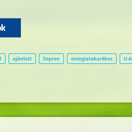
l
ajánlott
Sopron
energiatakarékos
U é