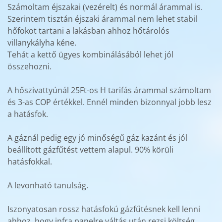
Számoltam éjszakai (vezérelt) és normál árammal is.
Szerintem tisztán éjszaki árammal nem lehet stabil
hőfokot tartani a lakásban ahhoz hőtárolós
villanykályha kéne.
Tehát a kettő ügyes kombinálásából lehet jól
összehozni.
A hőszivattyúnál 25Ft-os H tarifás árammal számoltam
és 3-as COP értékkel. Ennél minden bizonnyal jobb lesz
a hatásfok.
A gáznál pedig egy jó minőségű gáz kazánt és jól
beállított gázfűtést vettem alapul. 90% körüli
hatásfokkal.
A levonható tanulság.
Iszonyatosan rossz hatásfokú gázfűtésnek kell lenni
ahhoz, hogy infra panelre váltás után rezsi költség