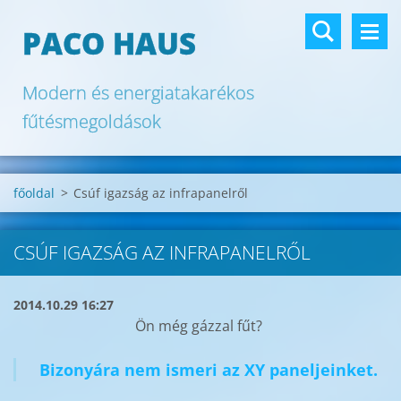
PACO HAUS
Modern és energiatakarékos
fűtésmegoldások
főoldal
>
Csúf igazság az infrapanelről
CSÚF IGAZSÁG AZ INFRAPANELRŐL
2014.10.29 16:27
Ön még gázzal fűt?
Bizonyára nem ismeri az XY paneljeinket.