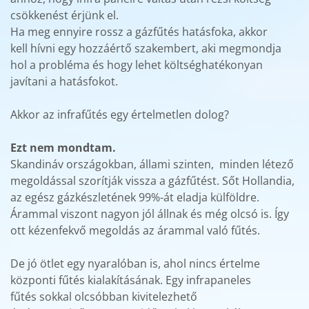
csökkenést érjünk el.
Ha meg ennyire rossz a gázfűtés hatásfoka, akkor
kell hívni egy hozzáértő szakembert, aki megmondja
hol a probléma és hogy lehet költséghatékonyan
javítani a hatásfokot.
Akkor az infrafűtés egy értelmetlen dolog?
Ezt nem mondtam.
Skandináv országokban, állami szinten, minden létező
megoldással szorítják vissza a gázfűtést. Sőt Hollandia,
az egész gázkészletének 99%-át eladja külföldre.
Árammal viszont nagyon jól állnak és még olcsó is. Így
ott kézenfekvő megoldás az árammal való fűtés.
De jó ötlet egy nyaralóban is, ahol nincs értelme
központi fűtés kialakításának. Egy infrapaneles
fűtés sokkal olcsóbban kivitelezhető