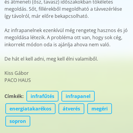
és átmeneti (ősz, tavasz) időszakokban tökéletes
megoldás. Sőt, fillérekből megoldható a távvezérlése
így távolról, már előre bekapcsolható.
Az infrapanelnek ezenkívül még rengeteg hasznos és jó
megoldása létezik. A probléma ott van, hogy sok cég,
inkorrekt módon oda is ajánlja ahova nem való.
De hát el kell adni, meg kell élni valamiből.
Kiss Gábor
PACO HAUS
Címkék
:
infrafűtés
infrapanel
energiatakarékos
átverés
megéri
sopron