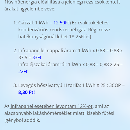
1Kw hőenergia előállítása a jelenlegi rezsicsökkentett
árakat figyelembe véve:
Gázzal: 1 kWh =
12.50Ft
(Ez csak tökéletes
kondenzációs rendszernél igaz. Régi rossz
hatékonyságúnál lehet 18-25Ft is)
Infrapanellel nappali áram: 1 kWh x 0,88 = 0,88 x
37,5 =
33Ft
Infra éjszakai áramról: 1 kWh x 0,88 = 0,88 X 25 =
22Ft
Levegős hőszivattyú H tarifa: 1 kWh X 25 : 3COP =
8,30 Ft!
Az
infrapanel esetében levontam 12%-ot
, ami az
alacsonyabb lakáshőmérséklet miatti kisebb fűtési
igényből adódik.