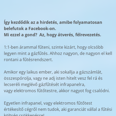
Így kezdődik az a hirdetés, amibe folyamatosan
belefutok a Facebook-on.
Mi ezzel a gond? Az, hogy átverés, félrevezetés.
1:1-ben árammal fűteni, szinte kizárt, hogy olcsóbb
legyen mint a gázfűtés. Ahhoz nagyon, de nagyon el kell
rontani a fűtésrendszert.
Amikor egy laikus ember, aki sokallja a gázszámlát,
összespórolja, vagy ne adj isten hitelt vesz fel rá és
lecseréli meglévő gázfűtését infrapanelra,
vagy elektromos fűtőtestre, akkor nagyot fog csalódni.
Egyetlen infrapanel, vagy elektromos fűtőtest
értékesítő cégről nem tudok, aki garanciát vállal a fűtési
költség csökkenésre!