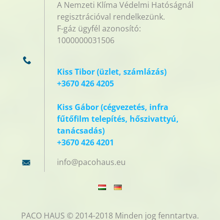
A Nemzeti Klíma Védelmi Hatóságnál
regisztrációval rendelkezünk.
F-gáz ügyfél azonosító:
1000000031506
Kiss Tibor (üzlet, számlázás)
+3670 426 4205
Kiss Gábor (cégvezetés, infra
fűtőfilm telepítés, hőszivattyú,
tanácsadás)
+3670 426 4201
info@pac
ohaus.eu
PACO HAUS © 2014-2018 Minden jog fenntartva.