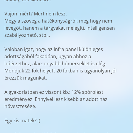
Vajon miért? Mert nem lesz.
Megy a szöveg a hatékonyságról, meg hogy nem
levegőt, hanem a tárgyakat melegíti, intelligensen
szabályozható, stb...
Valóban igaz, hogy az infra panel különleges
adottságából fakadóan, ugyan ahhoz a
hőérzethez, alacsonyabb hőmérséklet is elég.
Mondjuk 22 fok helyett 20 fokban is ugyanolyan jól
érezzük magunkat.
A gyakorlatban ez viszont kb.: 12% spórolást
eredményez. Ennyivel lesz kisebb az adott ház
hővesztesége.
Egy kis matek? :)